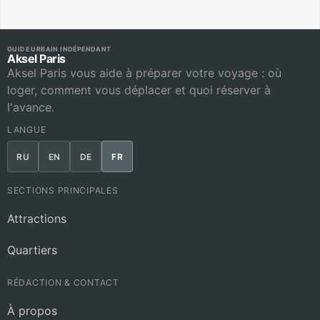
GUIDE URBAIN INDÉPENDANT
Aksel Paris
Aksel Paris vous aide à préparer votre voyage : où
loger, comment vous déplacer et quoi réserver à
l'avance.
LANGUE
RU
EN
DE
FR
SECTIONS PRINCIPALES
Attractions
Quartiers
RÉDACTION & CONTACT
À propos