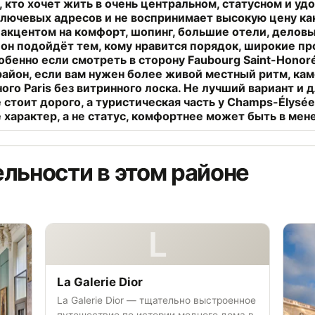
 кто хочет жить в очень центральном, статусном и удо
ключевых адресов и не воспринимает высокую цену ка
 акцентом на комфорт, шопинг, большие отели, делов
он подойдёт тем, кому нравится порядок, широкие пр
обенно если смотреть в сторону Faubourg Saint-Honor
район, если вам нужен более живой местный ритм, ка
о Paris без витринного лоска. Не лучший вариант и д
е стоит дорого, а туристическая часть у Champs-Élys
 характер, а не статус, комфортнее может быть в мен
льности в этом районе
L
La Galerie Dior
La Galerie Dior — тщательно выстроенное