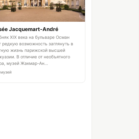
sée Jacquemart-André
бняк XIX века на бульваре Осман
т редкую возможность заглянуть в
тную жизнь парижской высшей
жуазии. В отличие от необъятного
ра, музей Жакмар-Ан...
-музей