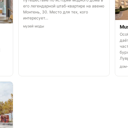
путешествие по истории модного дома в
его легендарной штаб-квартире на авеню
Монтень, 30. Место для тех, кого
интересует...
музей моды
Mu
Осо
даё
час
к
бур
Лув
дом