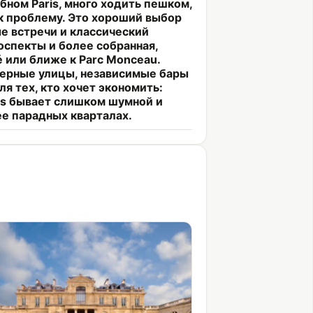
бном Paris, много ходить пешком,
к проблему. Это хороший выбор
ые встречи и классический
оспекты и более собранная,
é или ближе к Parc Monceau.
мерные улицы, независимые бары
ля тех, кто хочет экономить:
ées бывает слишком шумной и
ее парадных кварталах.