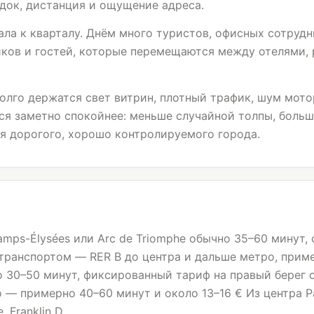
док, дистанция и ощущение адреса.
ала к кварталу. Днём много туристов, офисных сотруд
тиков и гостей, которые перемещаются между отелями,
олго держатся свет витрин, плотный трафик, шум мото
ся заметно спокойнее: меньше случайной толпы, боль
я дорогого, хорошо контролируемого города.
hamps-Élysées или
Arc de Triomphe
обычно 35–60 минут, 
транспортом — RER B до центра и дальше метро, приме
чно 30–50 минут, фиксированный тариф на правый берег 
 — примерно 40–60 минут и около 13–16 € Из центра Pa
, Franklin D.