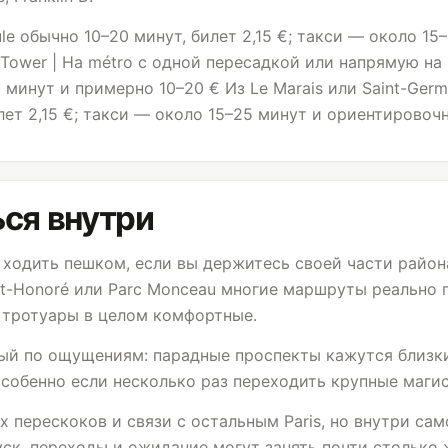
oule обычно 10–20 минут, билет 2,15 €; такси — около 1
l Tower
| На métro с одной пересадкой или напрямую на
 минут и примерно 10–20 € Из Le Marais или Saint-Germa
лет 2,15 €; такси — около 15–25 минут и ориентировоч
ся внутри
о ходить пешком, если вы держитесь своей части район
aint-Honoré или Parc Monceau многие маршруты реально 
 тротуары в целом комфортные.
ый по ощущениям: парадные проспекты кажутся близким
собенно если несколько раз переходить крупные маги
 перескоков и связи с остальным Paris, но внутри сам
уск, переходы и ожидание могут занять почти столько 