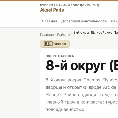
РУССКОЯЗЫЧНЫЙ ГОРОДСКОЙ ГИД
Aksel Paris
Главная
Достопримечательности
Рай
/
8-й округ (Елисейские По
Главная
/
Районы
🇷🇺
Russian
ОКРУГ ПАРИЖА
8-й округ 
8-й округ вокруг Champs-Élysée
дворцы и открытки вроде
Arc de
Honoré. Район подходит тем, кто
главный трюк в контрасте: тури
повседневностью.