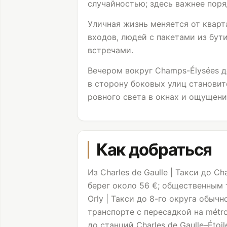
случайностью; здесь важнее поря
Уличная жизнь меняется от кварт
входов, людей с пакетами из бу
встречами.
Вечером вокруг Champs-Élysées д
в сторону боковых улиц становит
ровного света в окнах и ощущени
Как добраться
Из Charles de Gaulle | Такси до C
берег около 56 €; общественным 
Orly | Такси до 8-го округа обы
транспорте с пересадкой на métro
до станций Charles de Gaulle–Étoile