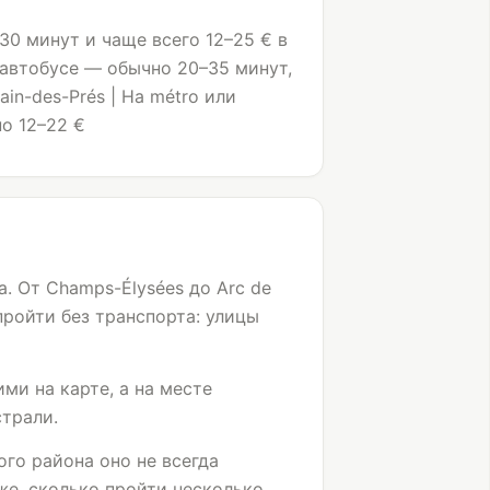
5–30 минут и чаще всего 12–25 € в
 автобусе — обычно 20–35 минут,
in-des-Prés | На métro или
но 12–22 €
а. От Champs-Élysées до
Arc de
пройти без транспорта: улицы
и на карте, а на месте
страли.
ого района оно не всегда
же, сколько пройти несколько