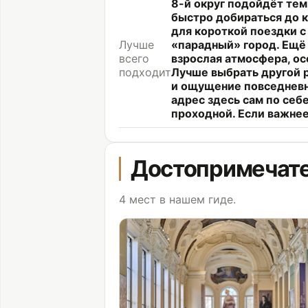
8-й округ подойдёт тем,
быстро добираться до 
для короткой поездки с
Лучше
«парадный» город. Ещё 
всего
взрослая атмосфера, ос
подходит
Лучше выбрать другой 
и ощущение повседневног
адрес здесь сам по себ
проходной. Если важнее
Достопримечате
4 мест в нашем гиде.