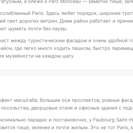
атусным, а ближе к Parc Monceau — заметно тише, зел
асслабленный Paris. Здесь любят порядок, широкие тро
ий свет дорогих витрин. Днем район работает и приним
ают шуметь почти без паузы.
траст между туристическим фасадом и очень удобной г
йон, где легко много ходить пешком, быстро перемещ
я музейности на каждом шагу.
ффект масштаба: большие оси проспектов, ровные фас
, посольства, дворцовые отели и офисные здания с по
аксимально парадно и постановочно, у Faubourg Saint-
овится тише, зеленее и почти жилым. Это не тот Paris,