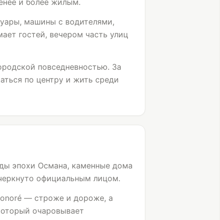
енее и более жилым.
туары, машины с водителями,
ает гостей, вечером часть улиц
ородской повседневностью. За
аться по центру и жить среди
ады эпохи Османа, каменные дома
дчеркнуто официальным лицом.
Honoré — строже и дороже, а
 который очаровывает