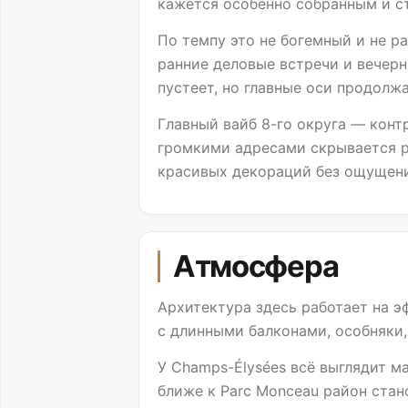
кажется особенно собранным и ст
По темпу это не богемный и не р
ранние деловые встречи и вечерн
пустеет, но главные оси продолж
Главный вайб 8-го округа — кон
громкими адресами скрывается ра
красивых декораций без ощущени
Атмосфера
Архитектура здесь работает на э
с длинными балконами, особняки
У Champs-Élysées всё выглядит м
ближе к Parc Monceau район стан