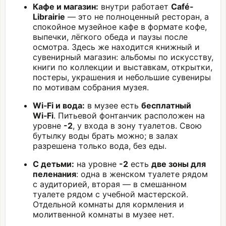
Кафе и магазин:
внутри работает
Café-
Librairie
— это не полноценный ресторан, а
спокойное музейное кафе в формате кофе,
выпечки, лёгкого обеда и паузы после
осмотра. Здесь же находится книжный и
сувенирный магазин: альбомы по искусству,
книги по коллекции и выставкам, открытки,
постеры, украшения и небольшие сувениры
по мотивам собрания музея.
Wi‑Fi и вода:
в музее есть
бесплатный
Wi‑Fi
. Питьевой фонтанчик расположен на
уровне
-2
, у входа в зону туалетов. Свою
бутылку воды брать можно; в залах
разрешена только вода, без еды.
С детьми:
на уровне
-2
есть
две зоны для
пеленания
: одна в женском туалете рядом
с аудиторией, вторая — в смешанном
туалете рядом с учебной мастерской.
Отдельной комнаты для кормления и
молитвенной комнаты в музее нет.