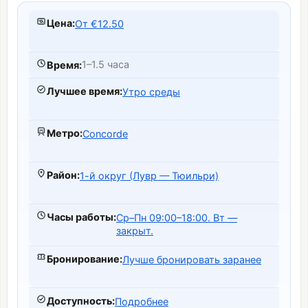
Цена
:
От €12.50
1–1.5 часа
Время
:
Лучшее время
:
Утро среды
Метро
:
Concorde
Район
:
1-й округ (Лувр — Тюильри)
Часы работы
:
Ср–Пн 09:00–18:00. Вт —
закрыт.
Бронирование
:
Лучше бронировать заранее
Доступность
:
Подробнее