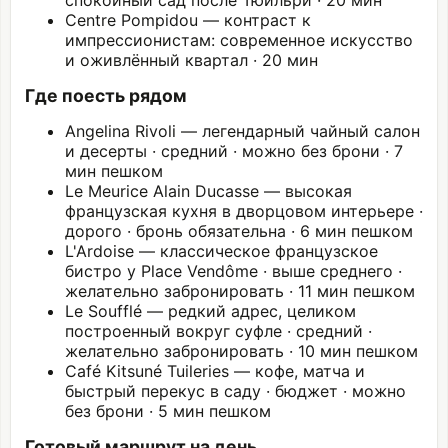
спокойный сад после Тюильри · 20 мин
Centre Pompidou
— контраст к
импрессионистам: современное искусство
и оживлённый квартал · 20 мин
Где поесть рядом
Angelina Rivoli — легендарный чайный салон
и десерты · средний · можно без брони · 7
мин пешком
Le Meurice Alain Ducasse — высокая
французская кухня в дворцовом интерьере ·
дорого · бронь обязательна · 6 мин пешком
L'Ardoise — классическое французское
бистро у Place Vendôme · выше среднего ·
желательно забронировать · 11 мин пешком
Le Soufflé — редкий адрес, целиком
построенный вокруг суфле · средний ·
желательно забронировать · 10 мин пешком
Café Kitsuné Tuileries — кофе, матча и
быстрый перекус в саду · бюджет · можно
без брони · 5 мин пешком
Готовый маршрут на день