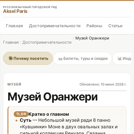
РУССКОЯЗЫЧНЫЙ ГОРОДСКОЙ ГИД
Aksel Paris
Главная
Достопримечательности
Районы
Статьи
/
Музей Оранжери
Главная
/
Достопримечательности
🎯
🎫
📊
Почему посетить
Билеты, туры и скидки
Индик
МУЗЕЙ
Обновлено
:
10 июня 2026 г.
Музей Оранжери
Кратко о главном
TL;DR
Суть
— Небольшой музей ради 8 панно
«Кувшинки» Моне в двух овальных залах и
сильной коллекции Ренуара, Сезанна,