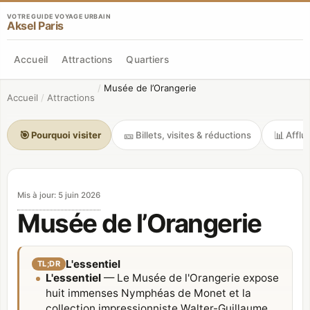
VOTRE GUIDE VOYAGE URBAIN
Aksel Paris
Accueil
Attractions
Quartiers
/
Musée de l’Orangerie
Accueil
/
Attractions
🎯
🎫
📊
Pourquoi visiter
Billets, visites & réductions
Afflu
Mis à jour
:
5 juin 2026
Musée de l’Orangerie
L'essentiel
TL;DR
L'essentiel
— Le Musée de l'Orangerie expose
huit immenses Nymphéas de Monet et la
collection impressionniste Walter-Guillaume