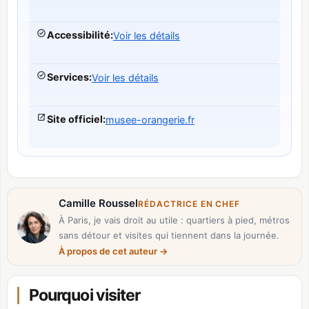
Accessibilité
:
Voir les détails
Services
:
Voir les détails
Site officiel
:
musee-orangerie.fr
Camille Roussel
RÉDACTRICE EN CHEF
À Paris, je vais droit au utile : quartiers à pied, métros
sans détour et visites qui tiennent dans la journée.
À propos de cet auteur
→
Pourquoi visiter