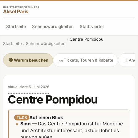
IHR STADTREISEFÜHRER
Aksel Paris
Startseite
Sehenswürdigkeiten
Stadtviertel
/
Centre Pompidou
Startseite
/
Sehenswürdigkeiten
🎯
🎫
📊
Warum besuchen
Tickets, Touren & Rabatte
Andr
Aktualisiert
:
5. Juni 2026
Centre Pompidou
Auf einen Blick
TL;DR
Sinn
— Das Centre Pompidou ist für Moderne
und Architektur interessant; aktuell lohnt es
nur von außen.