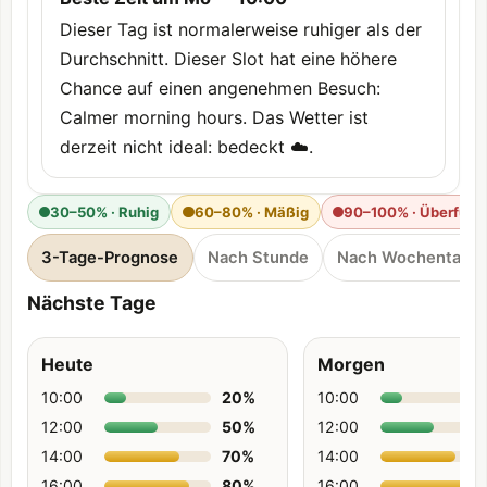
Dieser Tag ist normalerweise ruhiger als der
Durchschnitt. Dieser Slot hat eine höhere
Chance auf einen angenehmen Besuch:
Calmer morning hours. Das Wetter ist
derzeit nicht ideal: bedeckt ☁️.
30–50% · Ruhig
60–80% · Mäßig
90–100% · Überfüllt
3-Tage-Prognose
Nach Stunde
Nach Wochentag
Nächste Tage
Heute
Morgen
10:00
20
%
10:00
12:00
50
%
12:00
14:00
70
%
14:00
16:00
80
%
16:00