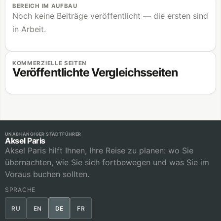
BEREICH IM AUFBAU
Noch keine Beiträge veröffentlicht — die ersten sind
in Arbeit.
KOMMERZIELLE SEITEN
Veröffentlichte Vergleichsseiten
UNABHÄNGIGER STADTFÜHRER
Aksel Paris
Aksel Paris hilft Ihnen, Ihre Reise zu planen: wo Sie
übernachten, wie Sie sich fortbewegen und was Sie im
Voraus buchen sollten.
SPRACHE
RU
EN
DE
FR