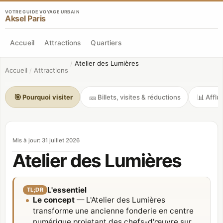
VOTRE GUIDE VOYAGE URBAIN
Aksel Paris
Accueil
Attractions
Quartiers
/
Atelier des Lumières
Accueil
/
Attractions
🎯
🎫
📊
Pourquoi visiter
Billets, visites & réductions
Afflu
Mis à jour
:
31 juillet 2026
Atelier des Lumières
L'essentiel
TL;DR
Le concept
— L'Atelier des Lumières
transforme une ancienne fonderie en centre
numérique projetant des chefs-d'œuvre sur