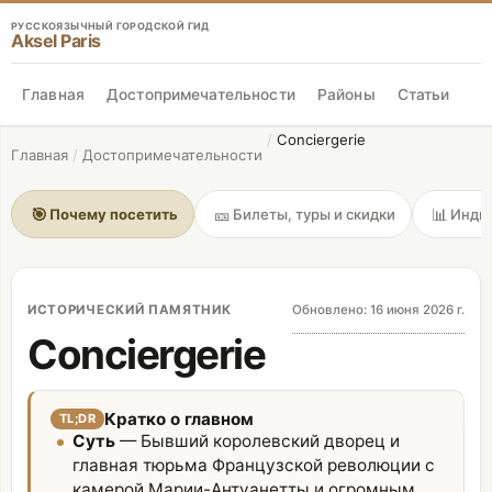
РУССКОЯЗЫЧНЫЙ ГОРОДСКОЙ ГИД
Aksel Paris
Главная
Достопримечательности
Районы
Статьи
/
Conciergerie
Главная
/
Достопримечательности
🎯
🎫
📊
Почему посетить
Билеты, туры и скидки
Индик
ИСТОРИЧЕСКИЙ ПАМЯТНИК
Обновлено
:
16 июня 2026 г.
Conciergerie
Кратко о главном
TL;DR
Суть
— Бывший королевский дворец и
главная тюрьма Французской революции с
камерой Марии-Антуанетты и огромным