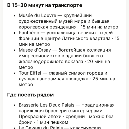
В 15–30 минут на транспорте
Musée du
Louvre
— крупнейший
художественный музей мира и бывшая
королевская резиденция · 15 мин на метро
Panthéon
— усыпальница великих людей
Франции в центре Латинского квартала · 15
мин на метро
Musée d'Orsay
— богатейшая коллекция
импрессионистов в здании бывшего
железнодорожного вокзала · 20 мин на
метро
Tour Eiffel — главный символ города и
лучшая панорамная площадка · 25 мин на
метро
Где поесть рядом
Brasserie Les Deux Palais — традиционная
парижская брассери с интерьерами
Прекрасной эпохи · средний · можно без
брони · 1 мин пешком
Le Caveau du Palais — классическая