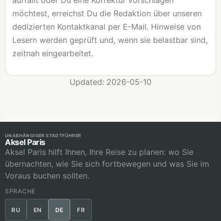
auffällt oder Du eine Korrektur vorschlagen
möchtest, erreichst Du die Redaktion über unseren
dedizierten Kontaktkanal per E-Mail. Hinweise von
Lesern werden geprüft und, wenn sie belastbar sind,
zeitnah eingearbeitet.
Updated: 2026-05-10
UNABHÄNGIGER STADTFÜHRER
Aksel Paris
Aksel Paris hilft Ihnen, Ihre Reise zu planen: wo Sie
übernachten, wie Sie sich fortbewegen und was Sie im
Voraus buchen sollten.
SPRACHE
RU
EN
DE
FR