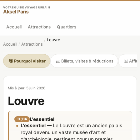
VOTRE GUIDE VOYAGE URBAIN
Aksel Paris
Accueil
Attractions
Quartiers
/
Louvre
Accueil
/
Attractions
🎯
🎫
📊
Pourquoi visiter
Billets, visites & réductions
Afflu
Mis à jour
:
5 juin 2026
Louvre
L'essentiel
TL;DR
L'essentiel
— Le Louvre est un ancien palais
royal devenu un vaste musée d'art et
d'archéologie, pertinent pour un premier