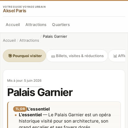
VOTRE GUIDE VOYAGE URBAIN
Aksel Paris
Accueil
Attractions
Quartiers
/
Palais Garnier
Accueil
/
Attractions
🎯
🎫
📊
Pourquoi visiter
Billets, visites & réductions
Afflu
Mis à jour
:
5 juin 2026
Palais Garnier
L'essentiel
TL;DR
L'essentiel
— Le Palais Garnier est un opéra
historique visité pour son architecture, son
grand escalier et ses foyers dorés.