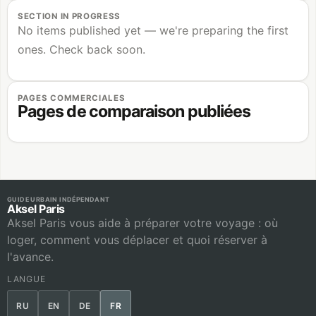
SECTION IN PROGRESS
No items published yet — we're preparing the first
ones. Check back soon.
PAGES COMMERCIALES
Pages de comparaison publiées
GUIDE URBAIN INDÉPENDANT
Aksel Paris
Aksel Paris vous aide à préparer votre voyage : où
loger, comment vous déplacer et quoi réserver à
l'avance.
LANGUE
RU
EN
DE
FR