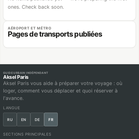
ones. Check back soon.
AÉROPORT ET MÉTRO
Pages de transports publiées
GUIDE URBAIN INDÉPENDANT
Aksel Paris
Aksel Paris vous aide à préparer votre voyage : où
loger, comment vous déplacer et quoi réserver à
l'avance.
LANGUE
RU
EN
DE
FR
SECTIONS PRINCIPALES