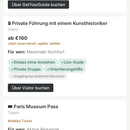
Über GetYourGuide buchen
Private Führung mit einem Kunsthistoriker
🔒
Viator
ab €160
Jetzt reservieren, später zahlen
Für wen
:
Maximaler Komfort
Einlass ohne Anstehen
Live-Guide
✓
✓
Private Gruppe
Orientierungshilfe
✓
✓
Zugang zu anderen Museen
—
Über Viator buchen
Paris Museum Pass
🎟️
Tiqets
Mobiles Ticket
Für wen
:
Aktive Reisende