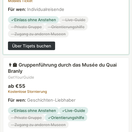
Mobiles Ticket
Für wen
:
Individualreisende
Einlass ohne Anstehen
Live-Guide
✓
—
Private Gruppe
Orientierungshilfe
—
—
Zugang zu anderen Museen
—
Über Tiqets buchen
Gruppenführung durch das Musée du Quai
👨‍🏫
Branly
GetYourGuide
ab €55
Kostenlose Stornierung
Für wen
:
Geschichten-Liebhaber
Einlass ohne Anstehen
Live-Guide
✓
✓
Private Gruppe
Orientierungshilfe
—
✓
Zugang zu anderen Museen
—