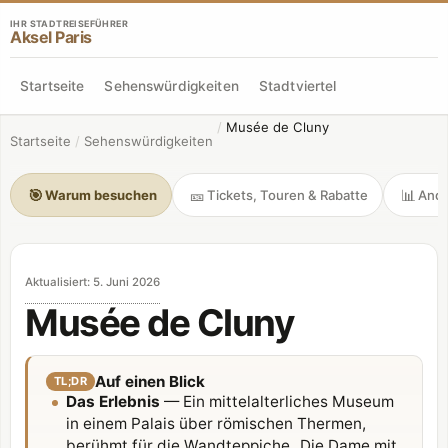
IHR STADTREISEFÜHRER
Aksel Paris
Startseite
Sehenswürdigkeiten
Stadtviertel
/
Musée de Cluny
Startseite
/
Sehenswürdigkeiten
🎯
🎫
📊
Warum besuchen
Tickets, Touren & Rabatte
Andr
Aktualisiert
:
5. Juni 2026
Musée de Cluny
Auf einen Blick
TL;DR
Das Erlebnis
— Ein mittelalterliches Museum
in einem Palais über römischen Thermen,
berühmt für die Wandteppiche „Die Dame mit