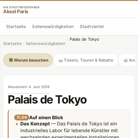
IHR STADTREISEFÜHRER
Aksel Paris
Startseite
Sehenswürdigkeiten
Stadtviertel
/
Palais de Tokyo
Startseite
/
Sehenswürdigkeiten
🎯
🎫
📊
Warum besuchen
Tickets, Touren & Rabatte
Andr
Aktualisiert
:
4. Juni 2026
Palais de Tokyo
Auf einen Blick
TL;DR
Das Konzept
— Das Palais de Tokyo ist ein
industrielles Labor für lebende Künstler mit
wechselnden experimentellen Installationen