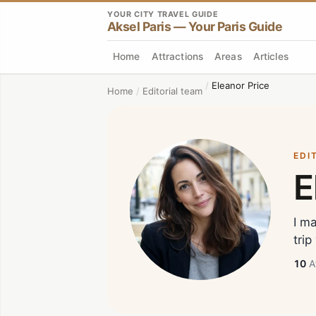
YOUR CITY TRAVEL GUIDE
Aksel Paris — Your Paris Guide
Home
Attractions
Areas
Articles
/
Eleanor Price
Home
/
Editorial team
EDI
E
I m
trip
10
A