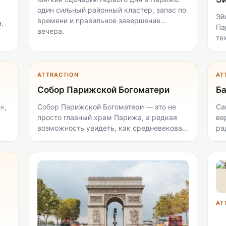
один сильный районный кластер, запас по
Эй
времени и правильное завершение
.
Па
вечера.
те
ср
об
Мо
ATTRACTION
AT
ид
Собор Парижской Богоматери
Ба
и 
ис
»,
Собор Парижской Богоматери — это не
Са
по
просто главный храм Парижа, а редкая
ве
ко
возможность увидеть, как средневековая
ра
сл
ше
готика и недавняя реставрация читаются
са
ви
вживую: сюда идут ради розеток,
Эт
пространства нефа, органа и ощущения
по
самого острова Сите. Лучше всего он
па
или
подходит тем, кто хочет включить в
пр
прогулку по центру важное историческое
Вх
место без больших затрат, но стоит
ку
AT
ть
учитывать, что для спокойного осмотра
по
лучше приходить утром в будний день, а
ос