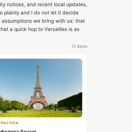
ty notices, and recent local updates,
 plainly and I do not let it decide
 assumptions we bring with us: that
t a quick hop to Versailles is as
12 items
TRACTION
йфелева башня