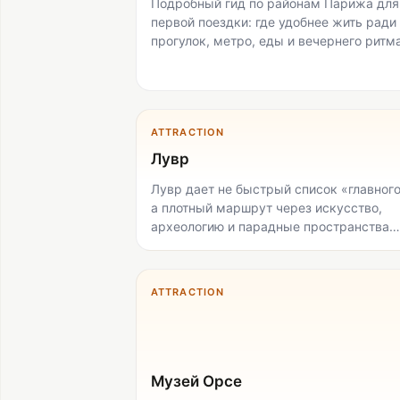
Подробный гид по районам Парижа для
первой поездки: где удобнее жить ради
прогулок, метро, еды и вечернего ритма
ATTRACTION
Лувр
Лувр дает не быстрый список «главного
а плотный маршрут через искусство,
археологию и парадные пространства
бывшего королевского дворца. Он луч
всего подходит для первой поездки в
Париж и для тех, кто готов заранее
ATTRACTION
выбрать приоритеты: «Мона Лиза»,
античная скульптура, египетские залы 
само здание. Главный компромисс —
масштаб: за 3–4 часа можно собрать
сильный первый визит, но не «посмотре
Музей Орсе
всё».