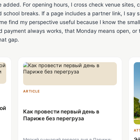
 added. For opening hours, I cross check venue sites, ci
school breaks. If a page includes a partner link, I say so
e find my perspective useful because I know the small
d payment always works, that Monday means open, or tha
hat gap.
ARTICLE
кой
Как провести первый день в
Париже без перегруза
AT
Э
Мягкий сценарий первого дня в Париже: