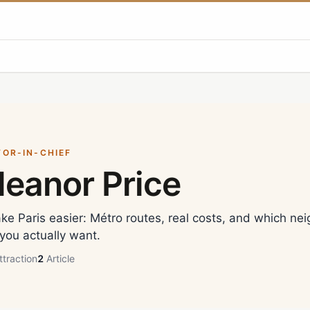
TOR-IN-CHIEF
leanor Price
ake Paris easier: Métro routes, real costs, and which ne
 you actually want.
ttraction
2
Article