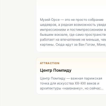
Музей Орсе — это не просто собрание
шедевров, а редкая возможность увид
импрессионизм и постимпрессионизм в
бывшем вокзале, где само пространств
работает на впечатление не меньше, че
картины. Сюда идут за Ван Гогом, Моне
Ренуаром, Дега и Мане, но также за
видом через знаменитые часы на
Монмартр. Лучше всего музей подходи
ATTRACTION
тем, кто хочет провести 2–3 часа
вдумчиво, а не «пробежать главное»:
Центр Помпиду
самые популярные залы быстро
Центр Помпиду — важная парижская
становятся тесными.
точка для искусства XX–XXI веков и
архитектуры «наизнанку», но сейчас
основной корпус закрыт на реставрац
до 2030 года, поэтому полноценного
музейного визита здесь нет. Приходить