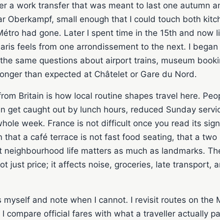
r a work transfer that was meant to last one autumn and 
ear Oberkampf, small enough that I could touch both kitc
tro had gone. Later I spent time in the 15th and now liv
ris feels from one arrondissement to the next. I began 
h the same questions about airport trains, museum booki
longer than expected at Châtelet or Gare du Nord.
s from Britain is how local routine shapes travel here. Peo
en get caught out by lunch hours, reduced Sunday servic
hole week. France is not difficult once you read its sign
 that a café terrace is not fast food seating, that a two 
at neighbourhood life matters as much as landmarks. Th
t just price; it affects noise, groceries, late transport
 myself and note when I cannot. I revisit routes on the 
 I compare official fares with what a traveller actually 