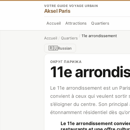
VOTRE GUIDE VOYAGE URBAIN
Aksel Paris
Accueil
Attractions
Quartiers
/
11e arrondissement
Accueil
/
Quartiers
🇷🇺
Russian
ОКРУГ ПАРИЖА
11e arrond
Le 11e arrondissement est un Paris v
convient à ceux qui veulent sortir
s’éloigner du centre. Son principal
étonnamment résidentiel dès qu’on 
Le 11e arrondissement convien
restaurants et une offre cultur