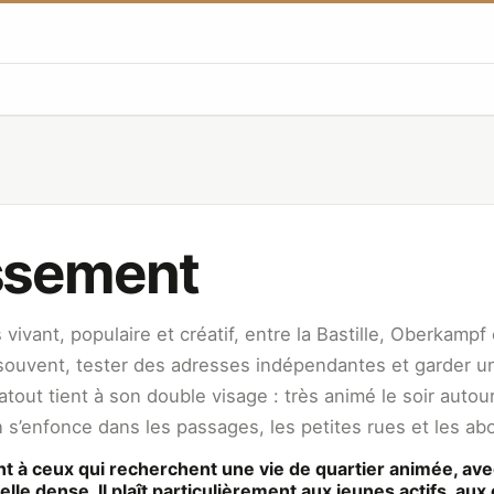
issement
ivant, populaire et créatif, entre la Bastille, Oberkampf e
 souvent, tester des adresses indépendantes et garder un
 atout tient à son double visage : très animé le soir autou
s’enfonce dans les passages, les petites rues et les ab
t à ceux qui recherchent une vie de quartier animée, ave
elle dense. Il plaît particulièrement aux jeunes actifs, au