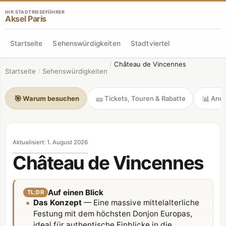
IHR STADTREISEFÜHRER
Aksel Paris
Startseite
Sehenswürdigkeiten
Stadtviertel
/
Château de Vincennes
Startseite
/
Sehenswürdigkeiten
🎯
🎫
📊
Warum besuchen
Tickets, Touren & Rabatte
Andr
Aktualisiert
:
1. August 2026
Château de Vincennes
Auf einen Blick
TL;DR
Das Konzept
— Eine massive mittelalterliche
Festung mit dem höchsten Donjon Europas,
ideal für authentische Einblicke in die